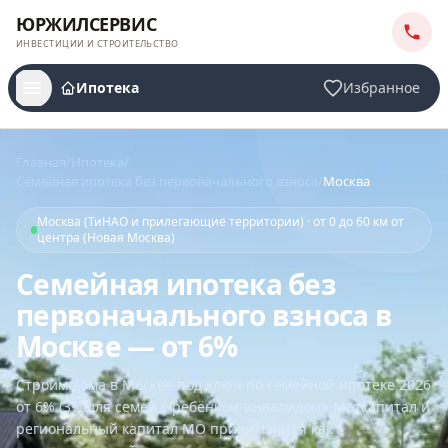
ЮРЖИЛСЕРВИС
ИНВЕСТИЦИИ И СТРОИТЕЛЬСТВО
Ипотека
Избранное
Главная
/
Ипотека
/
Семейная ипотека без первоначального взноса
/
Москва
Москва (ТиНАО и прилегающие территории) · от 0 до 60 км от
центра (Новая Москва)
Семейная ипотека без
первоначального взноса в
Москве — от 6%
Строим дома
в Москве
под ключ по семейной ипотеке 2026
от 6% (3% для семей с ребёнком-инвалидом). Маткапитал и
региональный капитал МО принимаются как