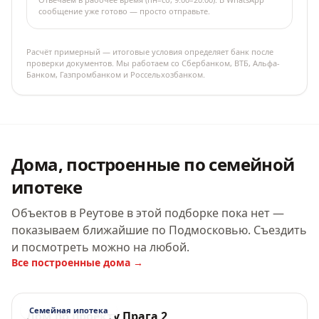
сообщение уже готово — просто отправьте.
Расчёт примерный — итоговые условия определяет банк после
проверки документов. Мы работаем со Сбербанком, ВТБ, Альфа-
Банком, Газпромбанком и Россельхозбанком.
Дома, построенные по семейной
ипотеке
Объектов в Реутове в этой подборке пока нет —
показываем ближайшие по Подмосковью. Съездить
и посмотреть можно на любой.
Все построенные дома →
Семейная ипотека
Дом по проекту Прага 2