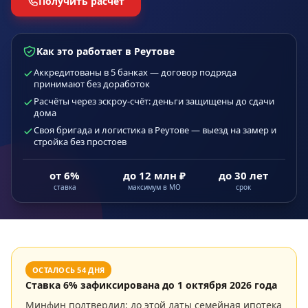
Получить расчёт
Как это работает в Реутове
Аккредитованы в 5 банках — договор подряда
принимают без доработок
Расчёты через эскроу-счёт: деньги защищены до сдачи
дома
Своя бригада и логистика в Реутове — выезд на замер и
стройка без простоев
от 6%
до 12 млн ₽
до 30 лет
ставка
максимум в МО
срок
ОСТАЛОСЬ
54
ДНЯ
Ставка
6
% зафиксирована до
1 октября 2026 года
Минфин подтвердил: до этой даты семейная ипотека