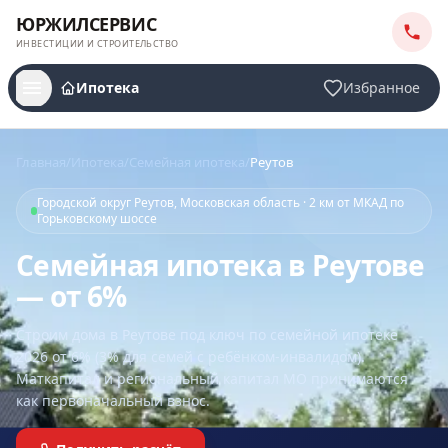
ЮРЖИЛСЕРВИС
ИНВЕСТИЦИИ И СТРОИТЕЛЬСТВО
Ипотека
Избранное
Главная
/
Ипотека
/
Семейная ипотека
/
Реутов
Городской округ Реутов, Московская область · 2 км от МКАД по
Горьковскому шоссе
Семейная ипотека в Реутове
— от 6%
Строим дома
в Реутове
под ключ по семейной ипотеке
2026 от 6% (3% для семей с ребёнком-инвалидом).
Маткапитал и региональный капитал МО принимаются
как первоначальный взнос.