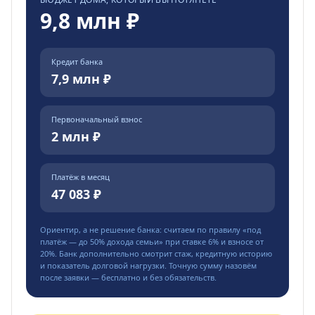
9,8 млн ₽
Кредит банка
7,9 млн ₽
Первоначальный взнос
2 млн ₽
Платёж в месяц
47 083 ₽
Ориентир, а не решение банка: считаем по правилу «под
платёж — до
50
% дохода семьи» при ставке
6
% и взносе от
20
%. Банк дополнительно смотрит стаж, кредитную историю
и показатель долговой нагрузки. Точную сумму назовём
после заявки — бесплатно и без обязательств.