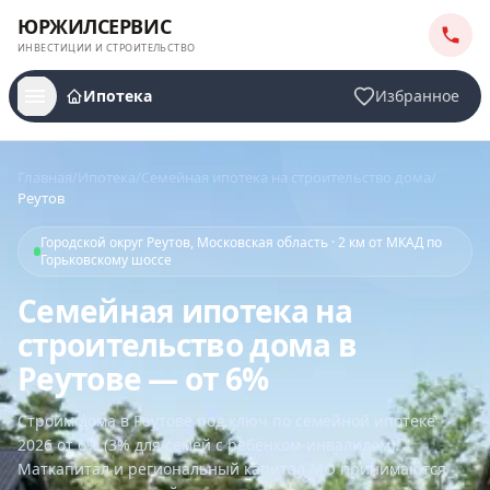
ЮРЖИЛСЕРВИС
ИНВЕСТИЦИИ И СТРОИТЕЛЬСТВО
Ипотека
Избранное
Главная
/
Ипотека
/
Семейная ипотека на строительство дома
/
Реутов
Городской округ Реутов, Московская область · 2 км от МКАД по
Горьковскому шоссе
Семейная ипотека на
строительство дома в
Реутове — от 6%
Строим дома
в Реутове
под ключ по семейной ипотеке
2026 от 6% (3% для семей с ребёнком-инвалидом).
Маткапитал и региональный капитал МО принимаются