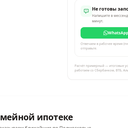
Не готовы зап
Напишите в мессенд
минут.
WhatsAp
Отвечаем в рабочее время (пн
отправьте.
Расчёт примерный — итоговые ус
работаем со Сбербанком, ВТБ, А
емейной ипотеке