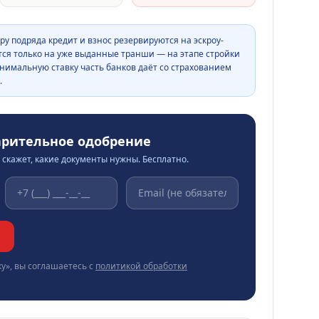
ру подряда кредит и взнос резервируются на эскроу-
тся только на уже выданные транши — на этапе стройки
нимальную ставку часть банков даёт со страхованием
.
арительное одобрение
скажет, какие документы нужны. Бесплатно.
у», вы соглашаетесь с
политикой обработки