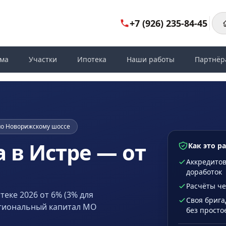
+7 (926) 235-84-45
ома
Участки
Ипотека
Наши работы
Партнёр
 по Новорижскому шоссе
 в Истре — от
Как это р
Аккредитов
доработок
Расчёты че
еке 2026 от 6% (3% для
Своя брига
егиональный капитал МО
без просто