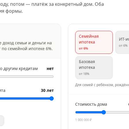
оду, потом — платёж за конкретный дом. Оба
ния формы.
Семейная
ИТ-и
ипотека
е доход семьи и деньги на
от
6
%
т по семейной ипотеке
6
%.
от
6
%
Базовая
ипотека
о другим кредитам
нет
от
18
%
Для семей с ребёнком, рождён
ита
30 лет
Стоимость дома
1 000 000
₽