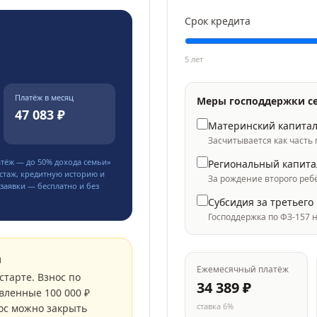
Срок кредита
5 лет
Платёж в месяц
Меры господдержки с
47 083 ₽
Материнский капита
Засчитывается как часть
атёж — до
50
% дохода семьи»
Региональный капита
стаж, кредитную историю и
За рождение второго реб
заявки — бесплатно и без
Субсидия за третьего
Господдержка по ФЗ-157 
м
Ежемесячный платёж
старте. Взнос по
34 389
₽
вленные 100 000 ₽
ставка
6
%
ос можно закрыть