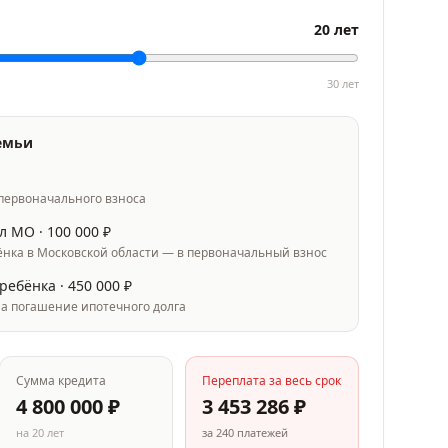
20
лет
30
лет
емьи
л
 первоначального взноса
л МО ·
100 000
₽
ёнка в Московской области — в первоначальный взнос
 ребёнка ·
450 000
₽
на погашение ипотечного долга
Сумма кредита
Переплата за весь срок
4 800 000
₽
3 453 286
₽
на
20
лет
за
240
платежей