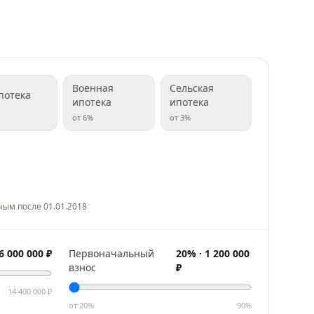
Военная
Сельская
потека
ипотека
ипотека
от
6
%
от
3
%
ным после 01.01.2018
6 000 000
₽
Первоначальный
20
% ·
1 200 000
взнос
₽
14 400 000
₽
от
20
%
90
%