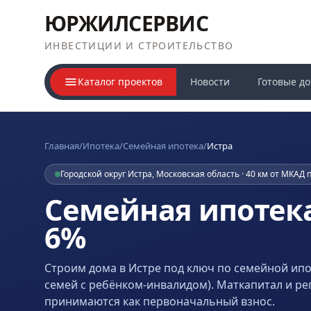
ЮРЖИЛСЕРВИС
ИНВЕСТИЦИИ И СТРОИТЕЛЬСТВО
Каталог проектов
Новости
Готовые д
Главная
/
Ипотека
/
Семейная ипотека
/
Истра
Городской округ Истра, Московская область · 40 км от МКАД
Семейная ипотека
6%
Строим дома
в Истре
под ключ по семейной ипот
семей с ребёнком-инвалидом). Маткапитал и р
принимаются как первоначальный взнос.