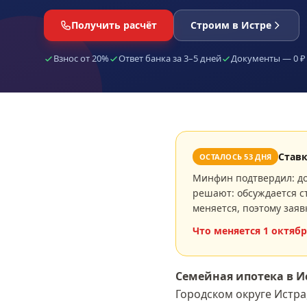
Получить расчёт
Строим в Истре
Взнос от 20%
Ответ банка за 3–5 дней
Документы — 0 ₽
Став
ОСТАЛОСЬ
53
ДНЯ
Минфин подтвердил: до
решают: обсуждается ст
меняется, поэтому заяв
Что меняется
1 октябр
Семейная ипотека
в И
Городском округе Истра