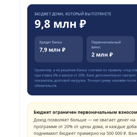
БЮДЖЕТ ДОМА, КОТОРЫЙ ВЫ ПОТЯНЕТЕ
9,8 млн ₽
Кредит банка
Первоначальный
взнос
7,9 млн ₽
2 млн ₽
Ориентир, а не решение банка: считаем по правилу «под пл
при ставке
6
% и взносе от
20
%. Банк дополнительно смотрит 
показатель долговой нагрузки. Точную сумму назовём после 
обязательств.
Бюджет ограничен первоначальным взносо
Доход позволяет больше — не хватает денег на 
программе от 20% от цены дома, и каждые доба
поднимают бюджет примерно на 500 000 ₽. Взн