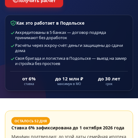
Получить расчёт
Как это работает в Подольске
Аккредитованы в 5 банках — договор подряда
принимают без доработок
Расчёты через эскроу-счёт: деньги защищены до сдачи
дома
Своя бригада и логистика в Подольске — выезд на замер
и стройка без простоев
от 6%
до 12 млн ₽
до 30 лет
ставка
максимум в МО
срок
ОСТАЛОСЬ
52
ДНЯ
Ставка
6
% зафиксирована до
1 октября 2026 года
Минфин подтвердил: до этой даты семейная ипотека