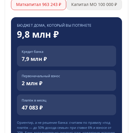
Маткапитал 963 243 ₽
Капитал МО 100 000 ₽
БЮДЖЕТ ДОМА, КОТОРЫЙ ВЫ ПОТЯНЕТЕ
9,8 млн ₽
Кредит банка
7,9 млн ₽
Первоначальный взнос
2 млн ₽
Платёж в месяц
47 083 ₽
Ориентир, а не решение банка: считаем по правилу «под
платёж — до
50
% дохода семьи» при ставке
6
% и взносе от
20
%. Банк дополнительно смотрит стаж, кредитную историю