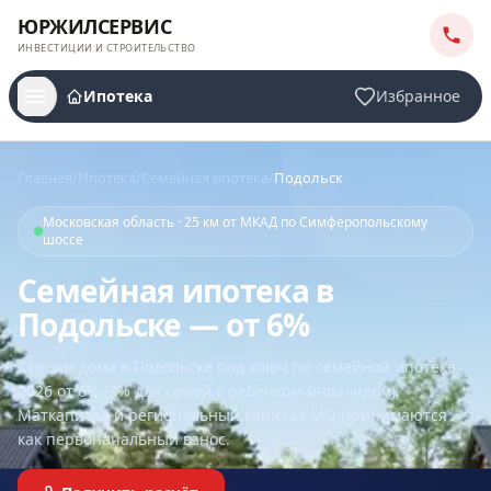
ЮРЖИЛСЕРВИС
ИНВЕСТИЦИИ И СТРОИТЕЛЬСТВО
Ипотека
Избранное
Главная
/
Ипотека
/
Семейная ипотека
/
Подольск
Московская область · 25 км от МКАД по Симферопольскому
шоссе
Семейная ипотека в
Подольске — от 6%
Строим дома
в Подольске
под ключ по семейной ипотеке
2026 от 6% (3% для семей с ребёнком-инвалидом).
Маткапитал и региональный капитал МО принимаются
как первоначальный взнос.