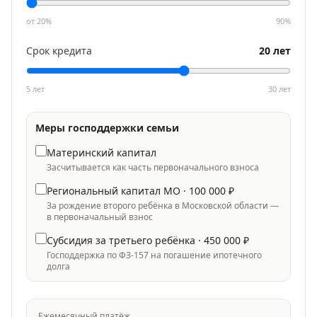
от
20
%
90
%
Срок кредита
20
лет
5 лет
30
лет
Меры господдержки семьи
Материнский капитал
Засчитывается как часть первоначального взноса
Региональный капитал МО ·
100 000
₽
За рождение второго ребёнка в Московской области —
в первоначальный взнос
Субсидия за третьего ребёнка ·
450 000
₽
Господдержка по ФЗ-157 на погашение ипотечного
долга
Ежемесячный платёж