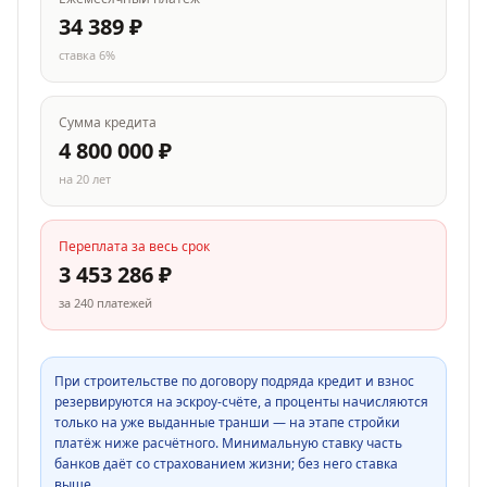
34 389
₽
ставка
6
%
Сумма кредита
4 800 000
₽
на
20
лет
Переплата за весь срок
3 453 286
₽
за
240
платежей
При строительстве по договору подряда кредит и взнос
резервируются на эскроу-счёте, а проценты начисляются
только на уже выданные транши — на этапе стройки
платёж ниже расчётного. Минимальную ставку часть
банков даёт со страхованием жизни; без него ставка
выше.