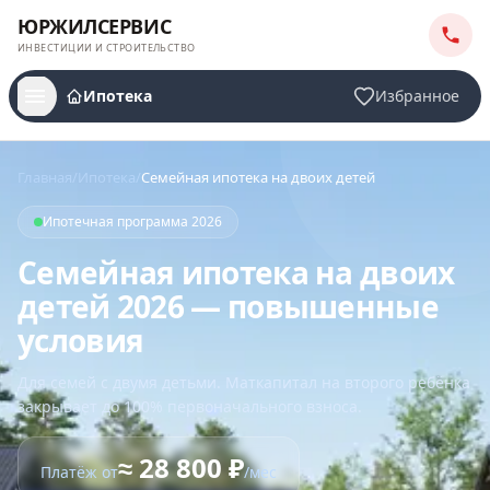
ЮРЖИЛСЕРВИС
ИНВЕСТИЦИИ И СТРОИТЕЛЬСТВО
Ипотека
Избранное
Главная
/
Ипотека
/
Семейная ипотека на двоих детей
Ипотечная программа 2026
Семейная ипотека на двоих
детей 2026 — повышенные
условия
Для семей с двумя детьми. Маткапитал на второго ребёнка
закрывает до 100% первоначального взноса.
≈
28 800
₽
Платёж от
/мес