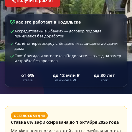
Получить расчёт
Как это работает в Подольске
Аккредитованы в 5 банках — договор подряда
принимают без доработок
Расчёты через эскроу-счёт: деньги защищены до сдачи
дома
Своя бригада и логистика в Подольске — выезд на замер
и стройка без простоев
от 6%
до 12 млн ₽
до 30 лет
ставка
максимум в МО
срок
ОСТАЛОСЬ
54
ДНЯ
Ставка
6
% зафиксирована до
1 октября 2026 года
Минфин подтвердил: до этой даты семейная ипотека