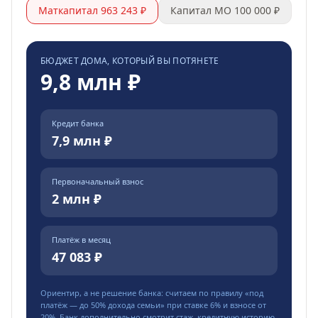
Маткапитал 963 243 ₽
Капитал МО 100 000 ₽
БЮДЖЕТ ДОМА, КОТОРЫЙ ВЫ ПОТЯНЕТЕ
9,8 млн ₽
Кредит банка
7,9 млн ₽
Первоначальный взнос
2 млн ₽
Платёж в месяц
47 083 ₽
Ориентир, а не решение банка: считаем по правилу «под
платёж — до
50
% дохода семьи» при ставке
6
% и взносе от
20
%. Банк дополнительно смотрит стаж, кредитную историю