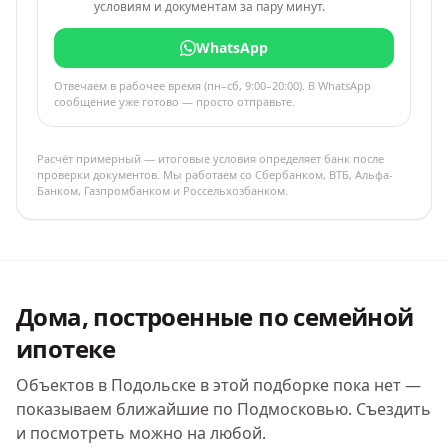
условиям и документам за пару минут.
WhatsApp
Отвечаем в рабочее время (пн–сб, 9:00–20:00). В WhatsApp
сообщение уже готово — просто отправьте.
Расчёт примерный — итоговые условия определяет банк после
проверки документов. Мы работаем со Сбербанком, ВТБ, Альфа-
Банком, Газпромбанком и Россельхозбанком.
Дома, построенные по семейной
ипотеке
Объектов в Подольске в этой подборке пока нет —
показываем ближайшие по Подмосковью. Съездить
и посмотреть можно на любой.