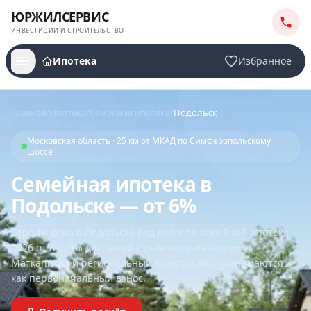
ЮРЖИЛСЕРВИС
ИНВЕСТИЦИИ И СТРОИТЕЛЬСТВО
Ипотека
Избранное
Главная
/
Ипотека
/
Семейная ипотека
/
Подольск
Московская область · 25 км от МКАД по Симферопольскому
шоссе
Семейная ипотека в
Подольске — от 6%
Строим дома
в Подольске
под ключ по семейной ипотеке
2026 от 6% (3% для семей с ребёнком-инвалидом).
Маткапитал и региональный капитал МО принимаются
как первоначальный взнос.