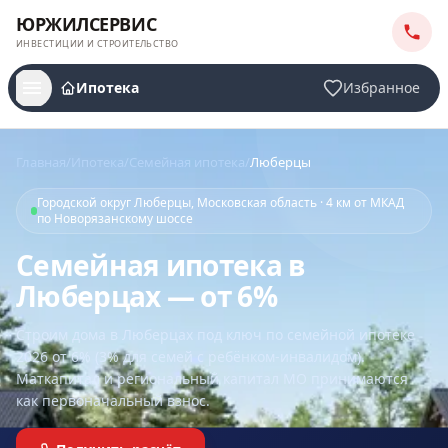
ЮРЖИЛСЕРВИС
ИНВЕСТИЦИИ И СТРОИТЕЛЬСТВО
Ипотека
Избранное
Главная
/
Ипотека
/
Семейная ипотека
/
Люберцы
Городской округ Люберцы, Московская область · 4 км от МКАД
по Новорязанскому шоссе
Семейная ипотека в
Люберцах — от 6%
Строим дома
в Люберцах
под ключ по семейной ипотеке
2026 от 6% (3% для семей с ребёнком-инвалидом).
Маткапитал и региональный капитал МО принимаются
как первоначальный взнос.