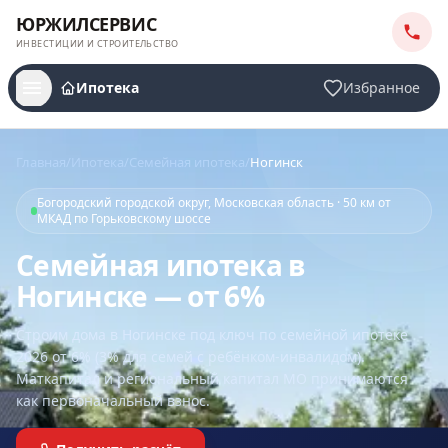
ЮРЖИЛСЕРВИС
ИНВЕСТИЦИИ И СТРОИТЕЛЬСТВО
Ипотека
Избранное
Главная
/
Ипотека
/
Семейная ипотека
/
Ногинск
Богородский городской округ, Московская область · 50 км от
МКАД по Горьковскому шоссе
Семейная ипотека в
Ногинске — от 6%
Строим дома
в Ногинске
под ключ по семейной ипотеке
2026 от 6% (3% для семей с ребёнком-инвалидом).
Маткапитал и региональный капитал МО принимаются
как первоначальный взнос.