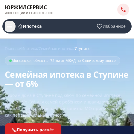
ЮРЖИЛСЕРВИС
ИНВЕСТИЦИИ И СТРОИТЕЛЬСТВО
Ипотека
Избранное
Главная
/
Ипотека
/
Семейная ипотека
/
Ступино
Московская область · 75 км от МКАД по Каширскому шоссе
Семейная ипотека в Ступине
— от 6%
Строим дома
в Ступине
под ключ по семейной ипотеке
2026 от 6% (3% для семей с ребёнком-инвалидом).
Маткапитал и региональный капитал МО принимаются
как первоначальный взнос.
Получить расчёт