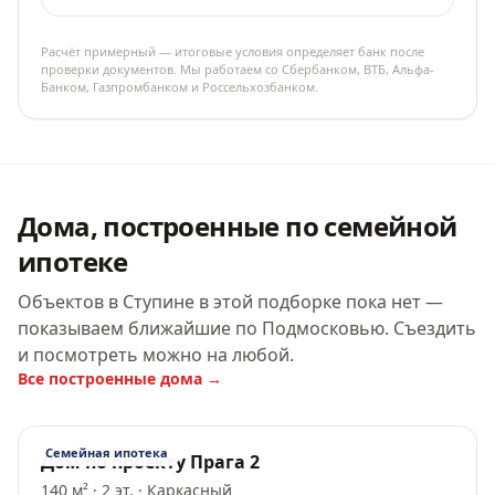
Расчёт примерный — итоговые условия определяет банк после
проверки документов. Мы работаем со Сбербанком, ВТБ, Альфа-
Банком, Газпромбанком и Россельхозбанком.
Дома, построенные по семейной
ипотеке
Объектов в Ступине в этой подборке пока нет —
показываем ближайшие по Подмосковью. Съездить
и посмотреть можно на любой.
Все построенные дома →
Семейная ипотека
Дом по проекту Прага 2
140 м² · 2 эт. · Каркасный