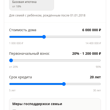
Базовая ипотека
от
18
%
Для семей с ребёнком, рождённым после 01.01.2018
Стоимость дома
6 000 000
₽
1 000 000
₽
14 400 000
₽
Первоначальный взнос
20
% ·
1 200 000
₽
от
20
%
90
%
Срок кредита
20
лет
5 лет
30
лет
Меры господдержки семьи