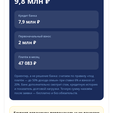
9,8 млн ₽
Кредит банка
7,9 млн ₽
Первоначальный взнос
2 млн ₽
Платёж в месяц
47 083 ₽
Ориентир, а не решение банка: считаем по правилу «под
платёж — до
50
% дохода семьи» при ставке
6
% и взносе от
20
%. Банк дополнительно смотрит стаж, кредитную историю
и показатель долговой нагрузки. Точную сумму назовём
после заявки — бесплатно и без обязательств.
Бюджет ограничен первоначальным взносом