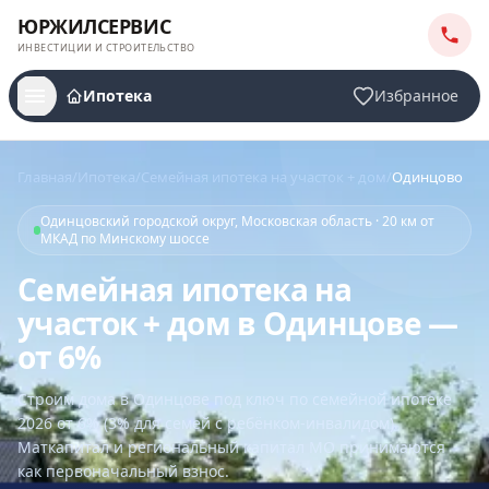
ЮРЖИЛСЕРВИС
ИНВЕСТИЦИИ И СТРОИТЕЛЬСТВО
Ипотека
Избранное
Главная
/
Ипотека
/
Семейная ипотека на участок + дом
/
Одинцово
Одинцовский городской округ, Московская область · 20 км от
МКАД по Минскому шоссе
Семейная ипотека на
участок + дом в Одинцове —
от 6%
Строим дома
в Одинцове
под ключ по семейной ипотеке
2026 от 6% (3% для семей с ребёнком-инвалидом).
Маткапитал и региональный капитал МО принимаются
как первоначальный взнос.