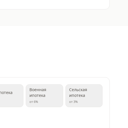
Военная
Сельская
потека
ипотека
ипотека
от
6
%
от
3
%