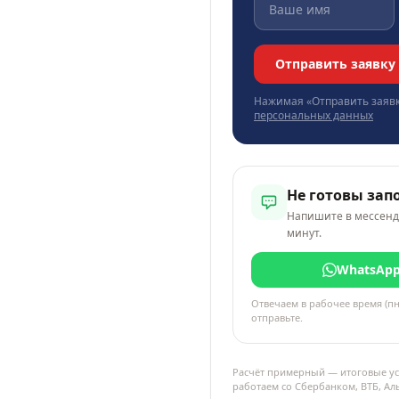
Отправить заявку
Нажимая «Отправить заявк
персональных данных
Не готовы зап
Напишите в мессенд
минут.
WhatsAp
Отвечаем в рабочее время (пн
отправьте.
Расчёт примерный — итоговые ус
работаем со Сбербанком, ВТБ, А