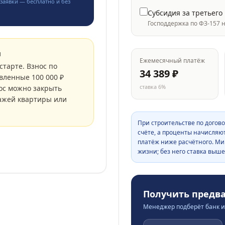
заявки — бесплатно и без
Субсидия за третьего
Господдержка по ФЗ-157 
м
Ежемесячный платёж
старте. Взнос по
34 389
₽
вленные 100 000 ₽
ставка
6
%
ос можно закрыть
ажей квартиры или
При строительстве по догово
счёте, а проценты начисляю
платёж ниже расчётного. Ми
жизни; без него ставка выше
Получить предв
Менеджер подберёт банк и 