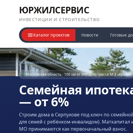
ЮРЖИЛСЕРВИС
ИНВЕСТИЦИИ И СТРОИТЕЛЬСТВО
Каталог проектов
Новости
Готовые д
Главная
/
Ипотека
/
Семейная ипотека
/
Серпухов
Московская область · 100 км от МКАД по трассе М-2 «Крым»
Семейная ипотека
— от 6%
Строим дома
в Серпухове
под ключ по семейной
для семей с ребёнком-инвалидом). Маткапитал 
МО принимаются как первоначальный взнос.