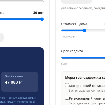
Для семей с ребёнком, рождён
ита
30 лет
Стоимость дома
1 000 000
₽
Срок кредита
5 лет
Платёж в месяц
Меры господдержки с
47 083 ₽
Материнский капита
Засчитывается как часть
атёж — до
50
% дохода семьи»
Региональный капита
стаж, кредитную историю и
За рождение второго реб