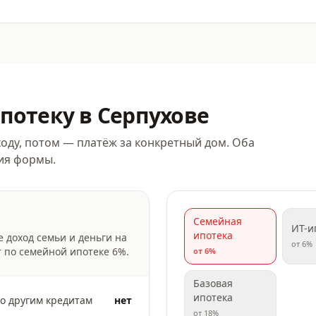
потеку
в Серпухове
оду, потом — платёж за конкретный дом. Оба
ния формы.
Семейная
ИТ-и
ипотека
е доход семьи и деньги на
от
6
%
т по семейной ипотеке
6
%.
от
6
%
Базовая
ипотека
о другим кредитам
нет
от
18
%