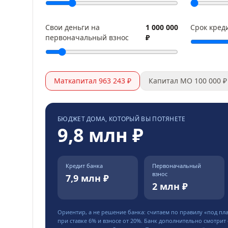
Свои деньги на
1 000 000
Срок кред
первоначальный взнос
₽
Маткапитал 963 243 ₽
Капитал МО 100 000 ₽
БЮДЖЕТ ДОМА, КОТОРЫЙ ВЫ ПОТЯНЕТЕ
9,8 млн ₽
Кредит банка
Первоначальный
взнос
7,9 млн ₽
2 млн ₽
Ориентир, а не решение банка: считаем по правилу «под пл
при ставке
6
% и взносе от
20
%. Банк дополнительно смотрит 