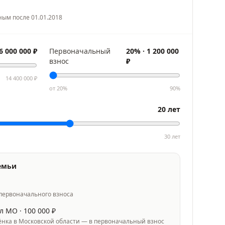
ным после 01.01.2018
6 000 000
₽
Первоначальный
20
% ·
1 200 000
взнос
₽
14 400 000
₽
от
20
%
90
%
20
лет
30
лет
емьи
л
 первоначального взноса
л МО ·
100 000
₽
ёнка в Московской области — в первоначальный взнос