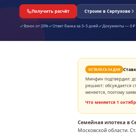
Получить расчёт
Строим в Серпухове
Взнос от 20%
Ответ банка за 3–5 дней
Документы — 0 ₽
Став
ОСТАЛОСЬ
54
ДНЯ
Минфин подтвердил: до
решают: обсуждается ст
меняется, поэтому заяв
Что меняется
1 октябр
Семейная ипотека
в С
Московской области
. С