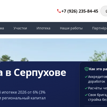
+7 (926) 235-84-45
ома
Участки
Ипотека
Наши работы
Партнёр
 в Серпухове
Как это р
Аккредитов
доработок
Расчёты че
 ипотеке 2026 от 6% (3%
Своя брига
и региональный капитал
стройка бе