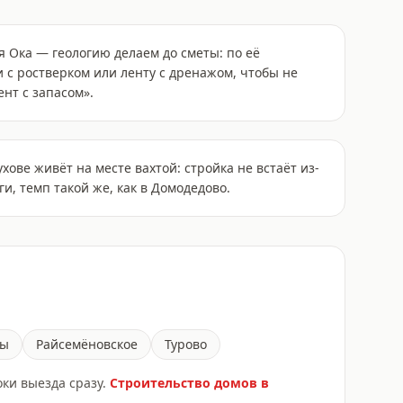
я Ока — геологию делаем до сметы: по её
 с ростверком или ленту с дренажом, чтобы не
нт с запасом».
хове живёт на месте вахтой: стройка не встаёт из-
и, темп такой же, как в Домодедово.
цы
Райсемёновское
Турово
оки выезда сразу.
Строительство домов
в