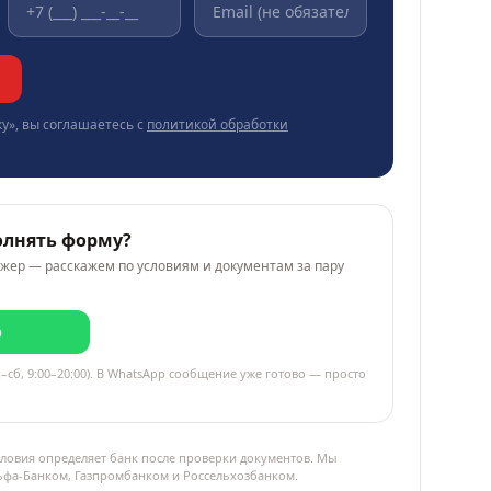
у», вы соглашаетесь с
политикой обработки
олнять форму?
жер — расскажем по условиям и документам за пару
p
–сб, 9:00–20:00). В WhatsApp сообщение уже готово — просто
ловия определяет банк после проверки документов. Мы
льфа-Банком, Газпромбанком и Россельхозбанком.