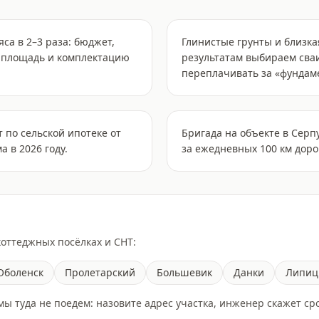
са в 2–3 раза: бюджет,
Глинистые грунты и близка
на площадь и комплектацию
результатам выбираем сваи
переплачивать за «фундаме
 по сельской ипотеке от
Бригада на объекте в Серпу
а в 2026 году.
за ежедневных 100 км дорог
коттеджных посёлках и СНТ:
Оболенск
Пролетарский
Большевик
Данки
Липи
 мы туда не поедем: назовите адрес участка, инженер скажет ср