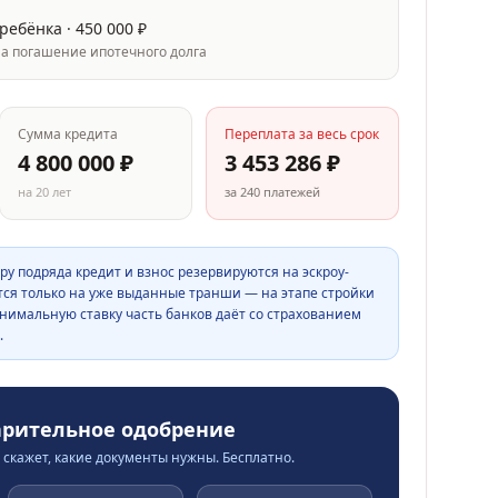
 ребёнка ·
450 000
₽
на погашение ипотечного долга
Сумма кредита
Переплата за весь срок
4 800 000
₽
3 453 286
₽
на
20
лет
за
240
платежей
ру подряда кредит и взнос резервируются на эскроу-
тся только на уже выданные транши — на этапе стройки
нимальную ставку часть банков даёт со страхованием
.
арительное одобрение
скажет, какие документы нужны. Бесплатно.