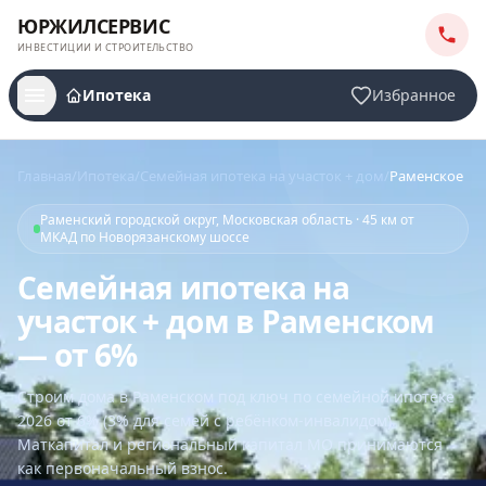
ЮРЖИЛСЕРВИС
ИНВЕСТИЦИИ И СТРОИТЕЛЬСТВО
Ипотека
Избранное
Главная
/
Ипотека
/
Семейная ипотека на участок + дом
/
Раменское
Раменский городской округ, Московская область · 45 км от
МКАД по Новорязанскому шоссе
Семейная ипотека на
участок + дом в Раменском
— от 6%
Строим дома
в Раменском
под ключ по семейной ипотеке
2026 от 6% (3% для семей с ребёнком-инвалидом).
Маткапитал и региональный капитал МО принимаются
как первоначальный взнос.