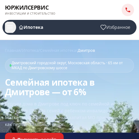
ЮРЖИЛСЕРВИС
ИНВЕСТИЦИИ И СТРОИТЕЛЬСТВО
Ипотека
Избранное
Главная
/
Ипотека
/
Семейная ипотека
/
Дмитров
Дмитровский городской округ, Московская область · 65 км от
МКАД по Дмитровскому шоссе
Семейная ипотека в
Дмитрове — от 6%
Строим дома
в Дмитрове
под ключ по семейной ипотеке
2026 от 6% (3% для семей с ребёнком-инвалидом).
Маткапитал и региональный капитал МО принимаются
как первоначальный взнос.