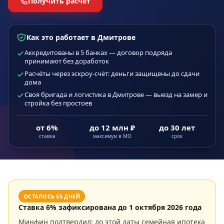
Получить расчёт
Как это работает в Дмитрове
Аккредитованы в 5 банках — договор подряда
принимают без доработок
Расчёты через эскроу-счёт: деньги защищены до сдачи
дома
Своя бригада и логистика в Дмитрове — выезд на замер и
стройка без простоев
от 6%
до 12 млн ₽
до 30 лет
ставка
максимум в МО
срок
ОСТАЛОСЬ
55
ДНЕЙ
Ставка
6
% зафиксирована до
1 октября 2026 года
Минфин подтвердил: до этой даты семейная ипотека