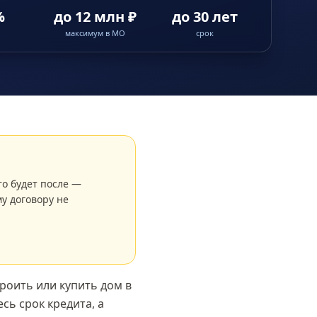
%
до 12 млн ₽
до 30 лет
максимум в МО
срок
то будет после —
у договору не
роить или купить дом в
сь срок кредита, а