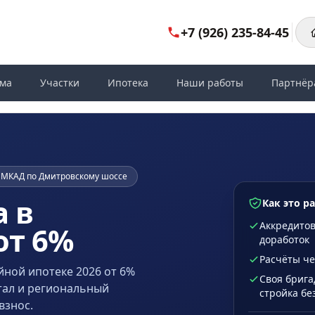
+7 (926) 235-84-45
ома
Участки
Ипотека
Наши работы
Партнёр
от МКАД по Дмитровскому шоссе
 в
Как это р
Аккредитов
от 6%
доработок
Расчёты че
йной ипотеке 2026 от 6%
Своя брига
тал и региональный
стройка бе
взнос.