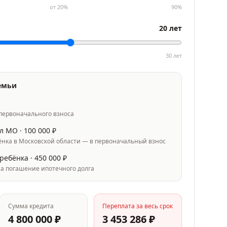
от
20
%
90
%
20
лет
30
лет
емьи
л
 первоначального взноса
л МО ·
100 000
₽
ёнка в Московской области — в первоначальный взнос
 ребёнка ·
450 000
₽
на погашение ипотечного долга
Сумма кредита
Переплата за весь срок
4 800 000
₽
3 453 286
₽