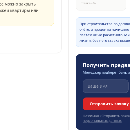
ставка
6
%
ос можно закрыть
ажей квартиры или
При строительстве по догово
счёте, а проценты начисляю
платёж ниже расчётного. Ми
жизни; без него ставка выше
Получить предв
Менеджер подберёт банк и 
Отправить заявку
Нажимая «Отправить заявк
персональных данных