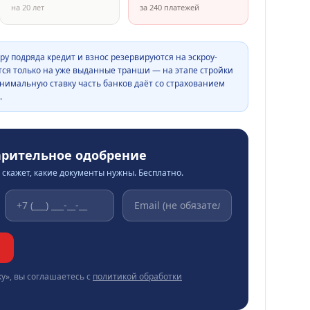
на
20
лет
за
240
платежей
ру подряда кредит и взнос резервируются на эскроу-
тся только на уже выданные транши — на этапе стройки
нимальную ставку часть банков даёт со страхованием
.
арительное одобрение
скажет, какие документы нужны. Бесплатно.
у», вы соглашаетесь с
политикой обработки