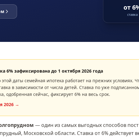
от 6
ом
ставка
вка
6
% зафиксирована до
1 октября 2026 года
 этой даты семейная ипотека работает на прежних условиях. Ч
авка в зависимости от числа детей. Ставка по уже подписанном
ка, одобренная сейчас, фиксирует
6
% на весь срок.
я 2026
→
олгопрудном
— один из самых выгодных способов пост
опрудный, Московской области
. Ставка
от 6%
действует ве