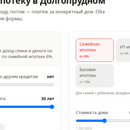
потеку
в Долгопрудном
оду, потом — платёж за конкретный дом. Оба
ния формы.
Семейная
ИТ-и
ипотека
е доход семьи и деньги на
от
6
%
т по семейной ипотеке
6
%.
от
6
%
Базовая
ипотека
о другим кредитам
нет
от
18
%
Для семей с ребёнком, рождён
ита
30 лет
Стоимость дома
1 000 000
₽