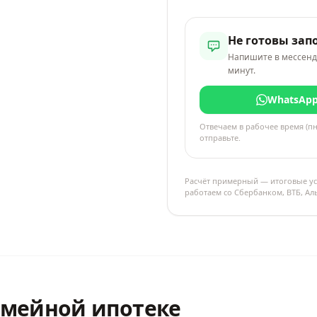
Не готовы зап
Напишите в мессенд
минут.
WhatsAp
Отвечаем в рабочее время (пн
отправьте.
Расчёт примерный — итоговые ус
работаем со Сбербанком, ВТБ, А
емейной ипотеке