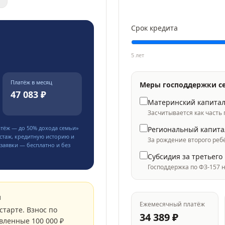
Срок кредита
5 лет
Платёж в месяц
Меры господдержки с
47 083 ₽
Материнский капита
Засчитывается как часть
атёж — до
50
% дохода семьи»
Региональный капита
стаж, кредитную историю и
За рождение второго реб
заявки — бесплатно и без
Субсидия за третьего
Господдержка по ФЗ-157 
м
Ежемесячный платёж
старте. Взнос по
34 389
₽
вленные 100 000 ₽