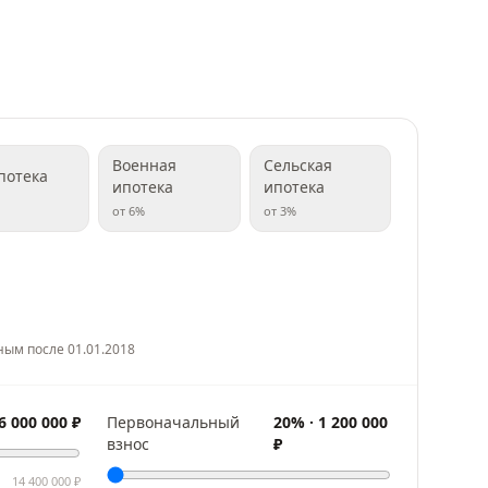
Военная
Сельская
потека
ипотека
ипотека
от
6
%
от
3
%
ным после 01.01.2018
6 000 000
₽
Первоначальный
20
% ·
1 200 000
взнос
₽
14 400 000
₽