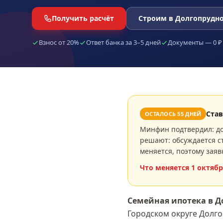
Получить расчёт
Строим в Долгопрудн
Взнос от 20%
Ответ банка за 3–5 дней
Документы — 0 ₽
Ста
ОСТАЛОСЬ
55
ДНЕЙ
Минфин подтвердил: до
решают: обсуждается ст
меняется, поэтому заяв
Что меняется
1 октябр
Семейная ипотека
в Д
Городском округе Долг