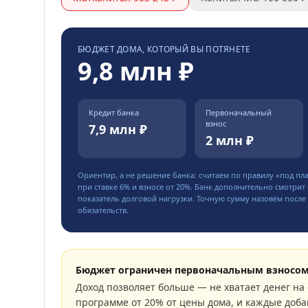
БЮДЖЕТ ДОМА, КОТОРЫЙ ВЫ ПОТЯНЕТЕ
9,8 млн ₽
Кредит банка
Первоначальный
взнос
7,9 млн ₽
2 млн ₽
Ориентир, а не решение банка: считаем по правилу «под пл
при ставке
6
% и взносе от
20
%. Банк дополнительно смотрит 
показатель долговой нагрузки. Точную сумму назовём после 
обязательств.
Бюджет ограничен первоначальным взносо
Доход позволяет больше — не хватает денег на 
программе от 20% от цены дома, и каждые доба