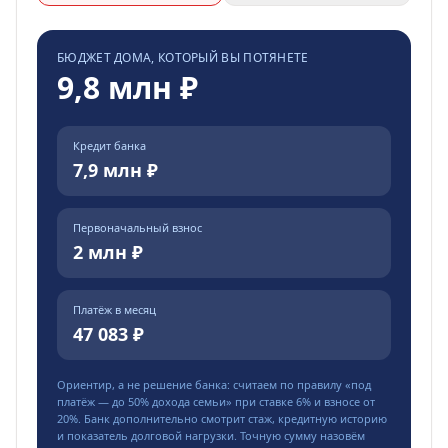
БЮДЖЕТ ДОМА, КОТОРЫЙ ВЫ ПОТЯНЕТЕ
9,8 млн ₽
Кредит банка
7,9 млн ₽
Первоначальный взнос
2 млн ₽
Платёж в месяц
47 083 ₽
Ориентир, а не решение банка: считаем по правилу «под
платёж — до
50
% дохода семьи» при ставке
6
% и взносе от
20
%. Банк дополнительно смотрит стаж, кредитную историю
и показатель долговой нагрузки. Точную сумму назовём