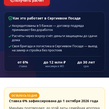
Получить расчёт
Как это работает в Сергиевом Посаде
Аккредитованы в 5 банках — договор подряда
принимают без доработок
Расчёты через эскроу-счёт: деньги защищены до сдачи
дома
Своя бригада и логистика в Сергиевом Посаде — выезд
на замер и стройка без простоев
от 6%
до 12 млн ₽
до 30 лет
ставка
максимум в МО
срок
ОСТАЛОСЬ
53
ДНЯ
Ставка
6
% зафиксирована до
1 октября 2026 года
Минфин подтвердил: до этой даты семейная ипотека