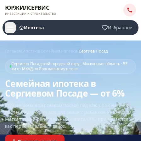
ЮРЖИЛСЕРВИС
ИНВЕСТИЦИИ И СТРОИТЕЛЬСТВО
Ипотека
Избранное
Главная
/
Ипотека
/
Семейная ипотека
/
Сергиев Посад
Сергиево-Посадский городской округ, Московская область · 55
км от МКАД по Ярославскому шоссе
Семейная ипотека в
Сергиевом Посаде — от 6%
Строим дома
в Сергиевом Посаде
под ключ по семейной
ипотеке 2026 от 6% (3% для семей с ребёнком-инвалидом).
Маткапитал и региональный капитал МО принимаются
как первоначальный взнос.