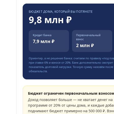
БЮДЖЕТ ДОМА, КОТОРЫЙ ВЫ ПОТЯНЕТЕ
9,8 млн ₽
Кредит банка
Первоначальный
взнос
7,9 млн ₽
2 млн ₽
Ориентир, а не решение банка: считаем по правилу «под пл
при ставке
6
% и взносе от
20
%. Банк дополнительно смотрит 
показатель долговой нагрузки. Точную сумму назовём после 
обязательств.
Бюджет ограничен первоначальным взносо
Доход позволяет больше — не хватает денег на 
программе от 20% от цены дома, и каждые доба
поднимают бюджет примерно на 500 000 ₽. Взн