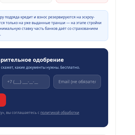
ру подряда кредит и взнос резервируются на эскроу-
тся только на уже выданные транши — на этапе стройки
нимальную ставку часть банков даёт со страхованием
.
арительное одобрение
скажет, какие документы нужны. Бесплатно.
у», вы соглашаетесь с
политикой обработки