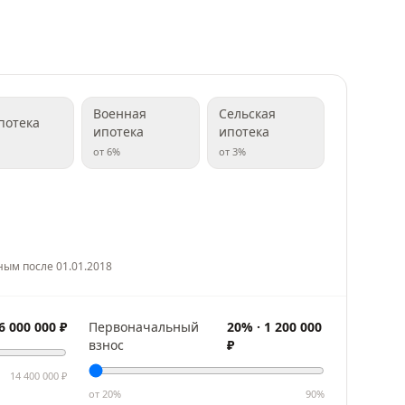
Военная
Сельская
потека
ипотека
ипотека
от
6
%
от
3
%
ным после 01.01.2018
6 000 000
₽
Первоначальный
20
% ·
1 200 000
взнос
₽
14 400 000
₽
от
20
%
90
%