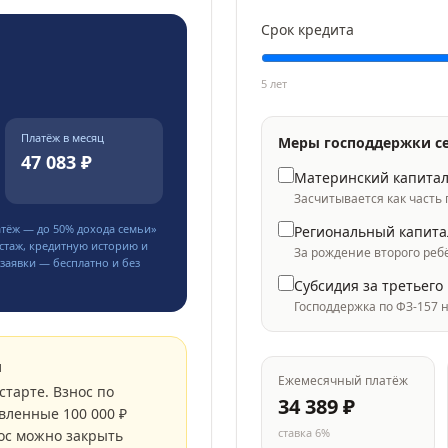
Срок кредита
5 лет
Платёж в месяц
Меры господдержки с
47 083 ₽
Материнский капита
Засчитывается как часть
атёж — до
50
% дохода семьи»
Региональный капита
стаж, кредитную историю и
За рождение второго реб
заявки — бесплатно и без
Субсидия за третьего
Господдержка по ФЗ-157 
м
Ежемесячный платёж
старте. Взнос по
34 389
₽
вленные 100 000 ₽
ставка
6
%
ос можно закрыть