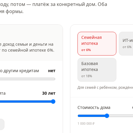
оду, потом — платёж за конкретный дом. Оба
ния формы.
Семейная
ИТ-и
ипотека
е доход семьи и деньги на
от
6
%
т по семейной ипотеке
6
%.
от
6
%
Базовая
ипотека
о другим кредитам
нет
от
18
%
Для семей с ребёнком, рождён
ита
30 лет
Стоимость дома
1 000 000
₽