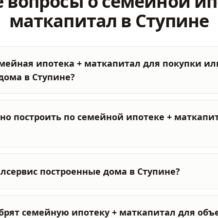
 вопросы о семейной ип
маткапитал в Ступине
емейная ипотека + маткапитал для покупки ил
дома в Ступине?
но построить по семейной ипотеке + маткапит
илсервис построенные дома в Ступине?
брят семейную ипотеку + маткапитал для объе