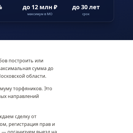
%
до 12 млн ₽
до 30 лет
максимум в МО
срок
бов построить или
 максимальная сумма
до
осковской области
.
имуму торфяников. Это
рных направлений
даем сделку от
ом, регистрация прав и
 — организуем выезд на