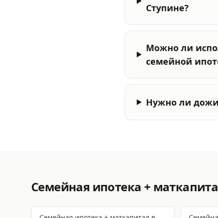
Ступине?
Можно ли испо
семейной ипот
Нужно ли дожи
Семейная ипотека + маткапит
Семейная ипотека + маткапитал
в
Семейна