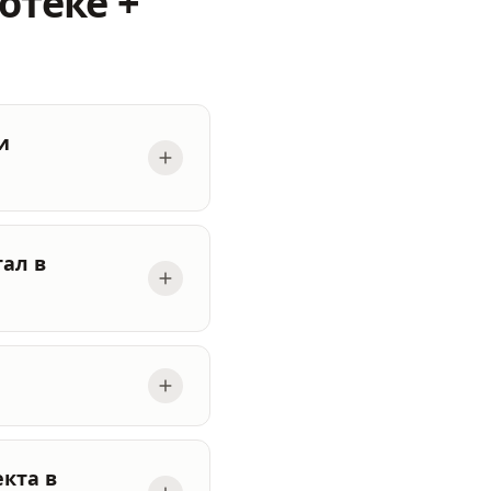
отеке +
и
ал в
кта в