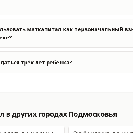
льзовать маткапитал как первоначальный взн
еке?
даться трёх лет ребёнка?
ал
в других городах Подмосковья
я ипотека + маткапитал
в
Семейная ипотека + маткап