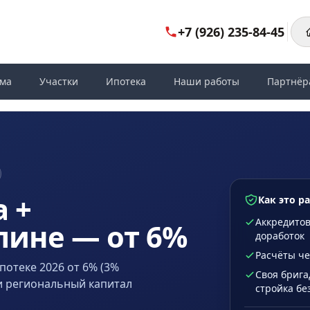
+7 (926) 235-84-45
ома
Участки
Ипотека
Наши работы
Партнёр
 +
Как это р
Аккредитов
пине — от 6%
доработок
Расчёты че
отеке 2026 от 6% (3%
Своя брига
и региональный капитал
стройка бе