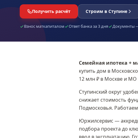
Получить расчёт
Строим в Ступине
Взнос маткапиталом
Ответ банка за 3 дня
Документы —
Семейная ипотека + 
купить дом в
Московско
12 млн ₽
в Москве и МО 
Ступинский округ удобе
снижает стоимость фунд
Подмосковья. Работаем 
Юржилсервис — аккреди
подбора проекта до клю
ввод в эксплуатацию. Г