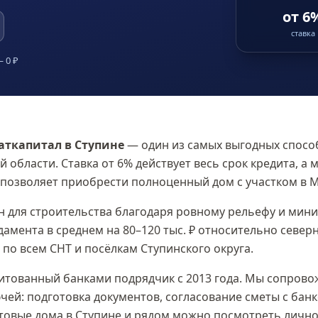
от 6
ставка
 0 ₽
маткапитал
в Ступине
— один из самых выгодных спосо
й области
. Ставка
от 6%
действует весь срок кредита, а
позволяет приобрести полноценный дом с участком в
М
н для строительства благодаря ровному рельефу и мин
амента в среднем на 80–120 тыс. ₽ относительно севе
по всем СНТ и посёлкам Ступинского округа.
тованный банками подрядчик с 2013 года. Мы сопровож
чей: подготовка документов, согласование сметы с банк
отовые дома
в Ступине
и рядом можно посмотреть лично