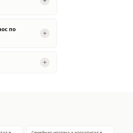
ос по
итал
в
Семейная ипотека + маткапитал
в