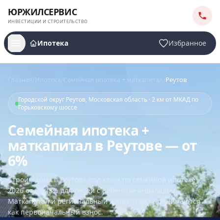
ЮРЖИЛСЕРВИС
ИНВЕСТИЦИИ И СТРОИТЕЛЬСТВО
Ипотека
Избранное
Главная
/
Ипотека
/
Семейная ипотека + маткапитал
/
Реутов
Городской округ Реутов, Московская область · 2 км от МКАД по
Горьковскому шоссе
Семейная ипотека +
маткапитал в Реутове — от
6%
Строим дома
в Реутове
под ключ по семейной ипотеке
2026 от 6% (3% для семей с ребёнком-инвалидом).
Маткапитал и региональный капитал МО принимаются
как первоначальный взнос.