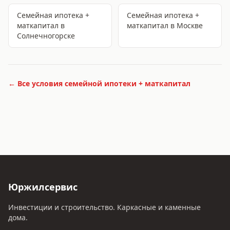
Семейная ипотека +
Семейная ипотека +
маткапитал
в
маткапитал
в Москве
Солнечногорске
← Все условия
семейной ипотеки + маткапитал
Юржилсервис
Инвестиции и строительство. Каркасные и каменные
дома.