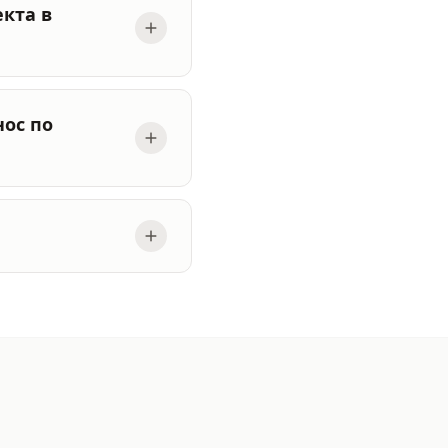
кта в
ос по