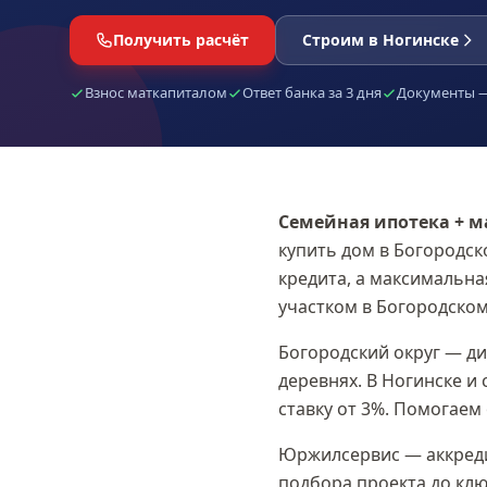
Получить расчёт
Строим в Ногинске
Взнос маткапиталом
Ответ банка за 3 дня
Документы —
Семейная ипотека + 
купить дом в
Богородск
кредита, а максимальн
участком в
Богородском
Богородский округ — д
деревнях. В Ногинске и
ставку от 3%. Помогаем 
Юржилсервис — аккреди
подбора проекта до клю