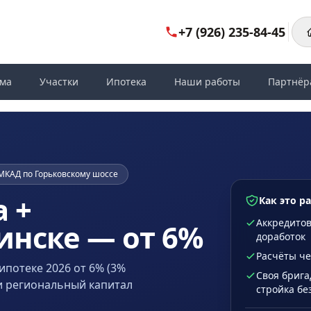
+7 (926) 235-84-45
ома
Участки
Ипотека
Наши работы
Партнёр
т МКАД по Горьковскому шоссе
 +
Как это р
Аккредитов
инске — от 6%
доработок
Расчёты че
ипотеке 2026 от 6% (3%
Своя брига
и региональный капитал
стройка бе