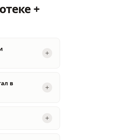
отеке +
и
ал в