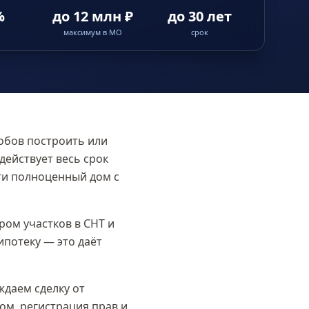
%
до 12 млн ₽
до 30 лет
максимум в МО
срок
обов построить или
действует весь срок
ти полноценный дом с
ом участков в СНТ и
ипотеку — это даёт
даем сделку от
ом, регистрация прав и