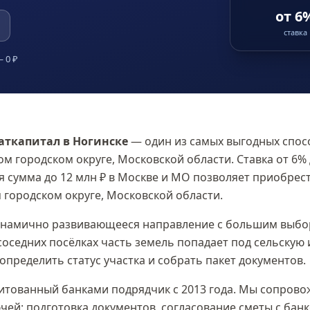
от 6
ставка
 0 ₽
маткапитал
в Ногинске
— один из самых выгодных спос
ом городском округе, Московской области
. Ставка
от 6%
ая сумма
до 12 млн ₽
в Москве и МО позволяет приобрес
 городском округе, Московской области
.
инамично развивающееся направление с большим выбор
 соседних посёлках часть земель попадает под сельскую 
определить статус участка и собрать пакет документов.
тованный банками подрядчик с 2013 года. Мы сопровож
чей: подготовка документов, согласование сметы с банк