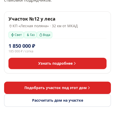
стыковки подрядчиков.
Участок №12 у леса
10 соток
ИЖС
Хит
Газ
КП «Лесная поляна» · 32 км от МКАД
Свет
Газ
Вода
1 850 000 ₽
185 000 ₽
/ сотка
Узнать подробнее
Подобрать участок под этот дом
Рассчитать дом на участке