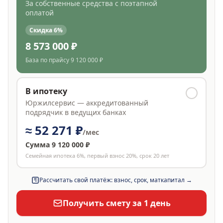
За собственные средства с поэтапной
оплатой
Скидка
6
%
8 573 000 ₽
База по прайсу
9 120 000 ₽
В ипотеку
Юржилсервис — аккредитованный
подрядчик в ведущих банках
≈
52 271 ₽
/мес
Сумма
9 120 000 ₽
Семейная ипотека 6%, первый взнос 20%, срок 20 лет
Рассчитать свой платёж: взнос, срок, маткапитал →
Получить смету за 1 день