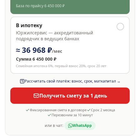
База по прайсу
6 450 000 ₽
В ипотеку
Юржилсервис — аккредитованный
подрядчик в ведущих банках
≈
36 968 ₽
/мес
Сумма
6 450 000 ₽
Семейная ипотека 6%, первый взнос 20%, срок 20 лет
Рассчитать свой платёж: взнос, срок, маткапитал →
Получить смету за 1 день
Фиксированная смета в договоре
Срок
2 месяца
Перезвоним за 10 минут
или в чат:
WhatsApp