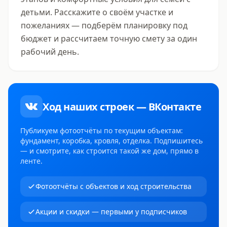
детьми. Расскажите о своём участке и 
пожеланиях — подберём планировку под 
бюджет и рассчитаем точную смету за один 
рабочий день.
Ход наших строек — ВКонтакте
Публикуем фотоотчёты по текущим объектам:
фундамент, коробка, кровля, отделка. Подпишитесь
— и смотрите, как строится такой же дом, прямо в
ленте.
Фотоотчёты с объектов и ход строительства
Акции и скидки — первыми у подписчиков