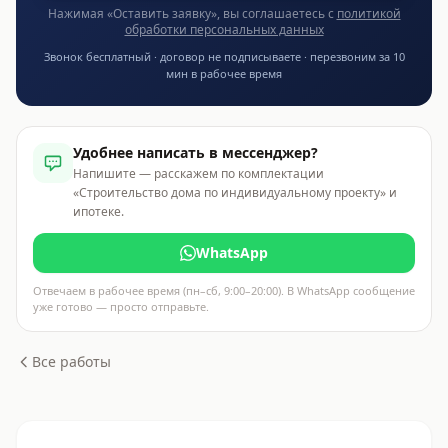
Нажимая «Оставить заявку», вы соглашаетесь с
политикой
обработки персональных данных
Звонок бесплатный · договор не подписываете · перезвоним за 10
мин в рабочее время
Удобнее написать в мессенджер?
Напишите — расскажем по комплектации
«Строительство дома по индивидуальному проекту» и
ипотеке.
WhatsApp
Отвечаем в рабочее время (пн–сб, 9:00–20:00). В WhatsApp сообщение
уже готово — просто отправьте.
Все работы