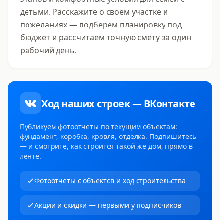
детьми. Расскажите о своём участке и 
пожеланиях — подберём планировку под 
бюджет и рассчитаем точную смету за один 
рабочий день.
Ход наших строек — ВКонтакте
Публикуем фотоотчёты по текущим объектам:
фундамент, коробка, кровля, отделка. Подпишитесь
— и смотрите, как строится такой же дом, прямо в
ленте.
Фотоотчёты с объектов и ход строительства
Акции и скидки — первыми у подписчиков