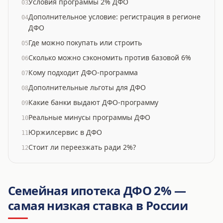
Условия программы 2% ДФО
03
Дополнительное условие: регистрация в регионе
04
ДФО
Где можно покупать или строить
05
Сколько можно сэкономить против базовой 6%
06
Кому подходит ДФО-программа
07
Дополнительные льготы для ДФО
08
Какие банки выдают ДФО-программу
09
Реальные минусы программы ДФО
10
Юржилсервис в ДФО
11
Стоит ли переезжать ради 2%?
12
Семейная ипотека ДФО 2% —
самая низкая ставка в России