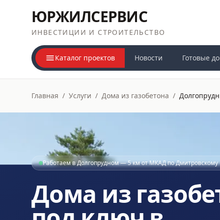
ЮРЖИЛСЕРВИС
ИНВЕСТИЦИИ И СТРОИТЕЛЬСТВО
Каталог проектов
Новости
Готовые д
Главная
/
Услуги
/
Дома из газобетона
/
Долгопруд
Работаем в Долгопрудном — 5 км от МКАД по Дмитровскому
Дома из газобе
под ключ в