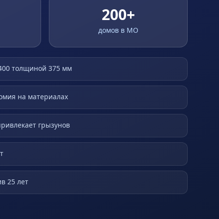
200+
домов в МО
400 толщиной 375 мм
омия на материалах
 привлекает грызунов
т
в 25 лет