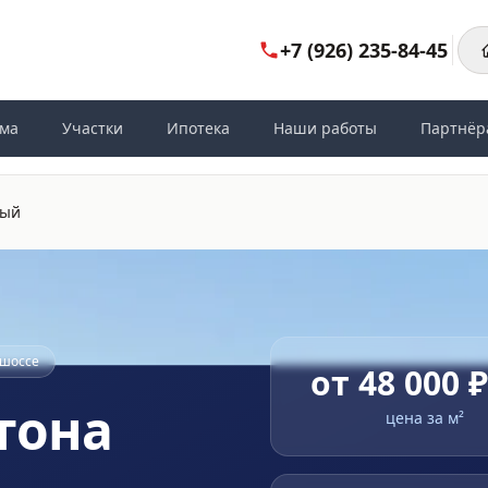
+7 (926) 235-84-45
ома
Участки
Ипотека
Наши работы
Партнёр
ный
 шоссе
от 48 000 
тона
цена за м²