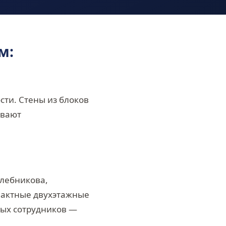
м:
ти. Стены из блоков
ивают
Хлебникова,
пактные двухэтажные
ных сотрудников —