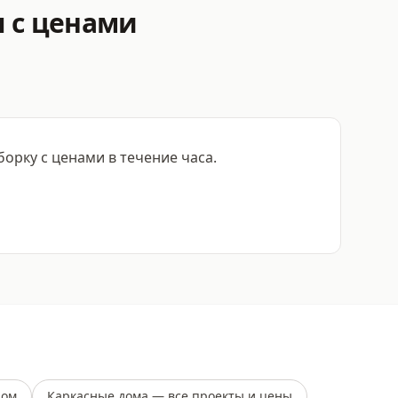
 с ценами
рку с ценами в течение часа.
ном
Каркасные дома — все проекты и цены