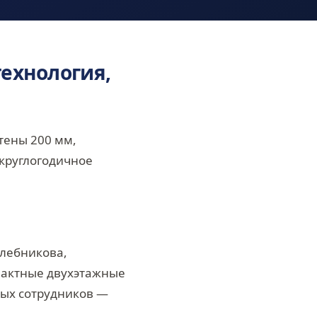
технология,
тены 200 мм,
 круглогодичное
Хлебникова,
пактные двухэтажные
ных сотрудников —