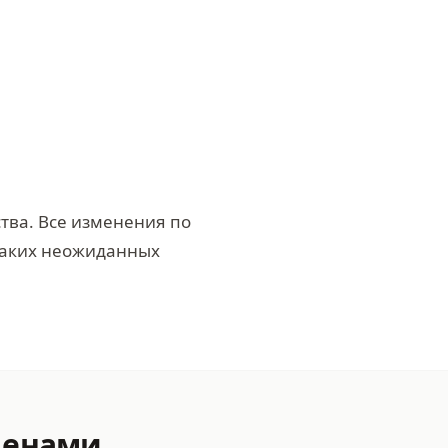
ства. Все изменения по
каких неожиданных
ценами